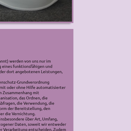
nnt) werden von uns nur im
g eines funktionsfähigen und
d der dort angebotenen Leistungen,
atenschutz-Grundverordnung
mit oder ohne Hilfe automatisierter
 im Zusammenhang mit
nisation, das Ordnen, die
Abfragen, die Verwendung, die
rm der Bereitstellung, den
er die Vernichtung.
insbesondere über Art, Umfang,
zogener Daten, soweit wir entweder
er Verarbeitung entscheiden. Zudem