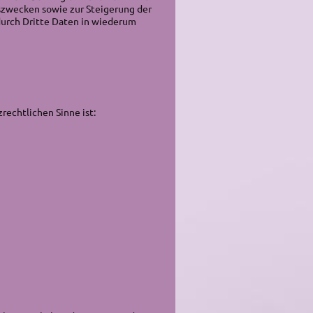
szwecken sowie zur Steigerung der
urch Dritte Daten in wiederum
rechtlichen Sinne ist: