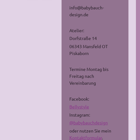
info@babybauch-
design.de
Atelier:
Dorfstraße 14
06343 Mansfeld OT
Piskaborn
Termine Montag bis
Freitag nach
Vereinbarung
Facebook:
Bellystyle
Instagram:
@babybauchdesign
oder nutzen Sie mein
Kontaktformular
.