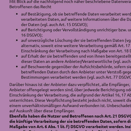
Mit Blick auf die nachfolgend noch näher beschriebene Datenver
Betroffenen das Recht
auf Bestätigung, ob sie betreffende Daten verarbeitet werd
verarbeiteten Daten, auf weitere Informationen über die D
der Daten (vgl. auch Art. 15 DSGVO);
auf Berichtigung oder Vervollständigung unrichtiger bzw. un
16 DSGVO);
auf unverzügliche Löschung der sie betreffenden Daten (vgl
alternativ, soweit eine weitere Verarbeitung gemäß Art. 17 
Einschränkung der Verarbeitung nach Maßgabe von Art. 18
auf Erhalt der sie betreffenden und von ihnen bereitgestel
dieser Daten an andere Anbieter/Verantwortliche (vgl. auch
auf Beschwerde gegenüber der Aufsichtsbehörde, sofern sie d
betreffenden Daten durch den Anbieter unter Verstoß geg
Bestimmungen verarbeitet werden (vgl. auch Art. 77 DSGVO
Darüber hinaus ist der Anbieter dazu verpflichtet, alle Empfänge
Anbieter offengelegt worden sind, über jedwede Berichtigung od
Einschränkung der Verarbeitung, die aufgrund der Artikel 16, 17 Ab
unterrichten. Diese Verpflichtung besteht jedoch nicht, soweit d
einem unverhältnismäßigen Aufwand verbunden ist. Unbeschadet 
auf Auskunft über diese Empfänger.
Ebenfalls haben die Nutzer und Betroffenen nach Art. 21 DSGV
die künftige Verarbeitung der sie betreffenden Daten, sofern d
Maßgabe von Art. 6 Abs. 1 lit. f) DSGVO verarbeitet werden. In