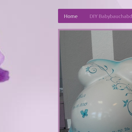
Home
DIY Babybauchabd