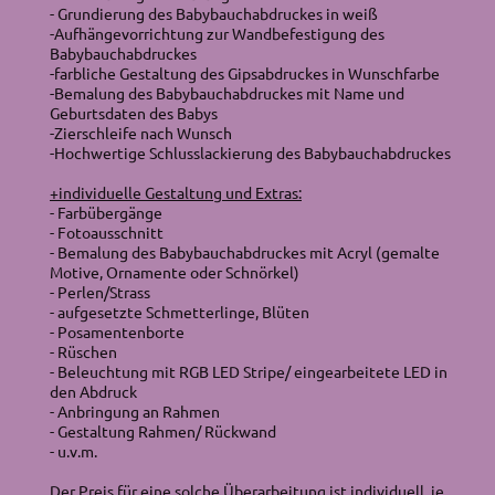
- Grundierung des Babybauchabdruckes in weiß
-Aufhängevorrichtung zur Wandbefestigung des
Babybauchabdruckes
-farbliche Gestaltung des Gipsabdruckes in Wunschfarbe
-Bemalung des Babybauchabdruckes mit Name und
Geburtsdaten des Babys
-Zierschleife nach Wunsch
-Hochwertige Schlusslackierung des Babybauchabdruckes
+individuelle Gestaltung und Extras:
- Farbübergänge
- Fotoausschnitt
- Bemalung des Babybauchabdruckes mit Acryl (gemalte
Motive, Ornamente oder Schnörkel)
- Perlen/Strass
- aufgesetzte Schmetterlinge, Blüten
- Posamentenborte
- Rüschen
- Beleuchtung mit RGB LED Stripe/ eingearbeitete LED in
den Abdruck
- Anbringung an Rahmen
- Gestaltung Rahmen/ Rückwand
- u.v.m.
Der Preis für eine solche Überarbeitung ist individuell, je