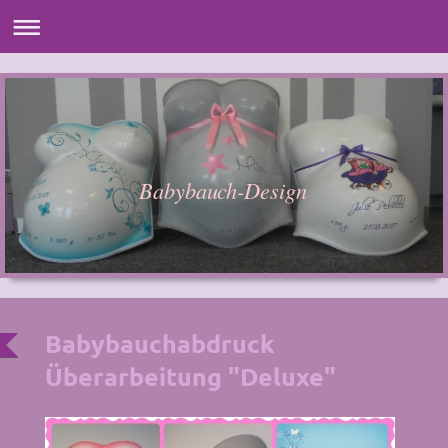
Babybauch-Design
Babybauchabdruck
Überarbeitung "Deluxe"